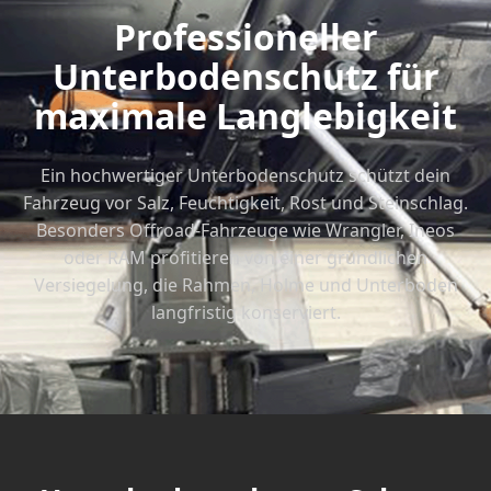
Professioneller
Unterbodenschutz für
maximale Langlebigkeit
Ein hochwertiger Unterbodenschutz schützt dein
Fahrzeug vor Salz, Feuchtigkeit, Rost und Steinschlag.
Besonders Offroad-Fahrzeuge wie Wrangler, Ineos
oder RAM profitieren von einer gründlichen
Versiegelung, die Rahmen, Holme und Unterboden
langfristig konserviert.